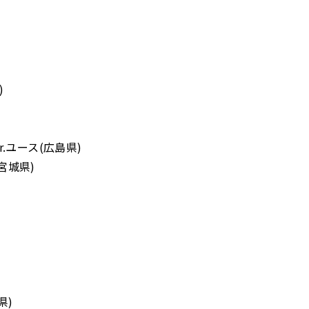
)
.ユース(広島県)
(宮城県)
県)