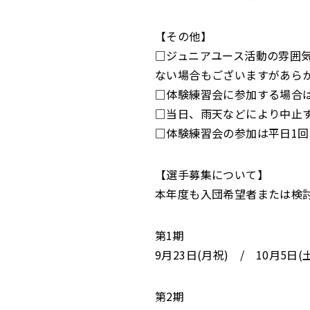
【その他】
□ジュニアユース活動の雰囲
ない場合もございますがあら
□体験練習会に参加する場合
□当日、雨天などにより中止
□体験練習会の参加は平日1回
【選手募集について】
本年度も入団希望者または検
第1期
9月23日(月祝) / 10月5日(
第2期